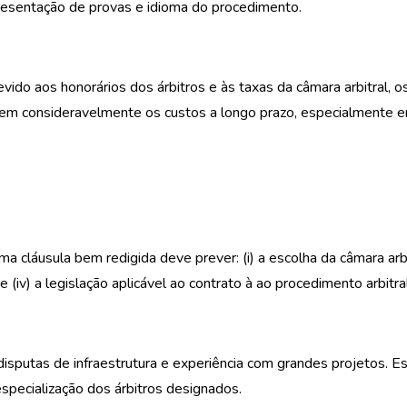
presentação de provas e idioma do procedimento.
vido aos honorários dos árbitros e às taxas da câmara arbitral, o
uzem consideravelmente os custos a longo prazo, especialmente 
a cláusula bem redigida deve prever: (i) a escolha da câmara arbi
; e (iv) a legislação aplicável ao contrato à ao procedimento arbitral
 disputas de infraestrutura e experiência com grandes projetos. E
specialização dos árbitros designados.