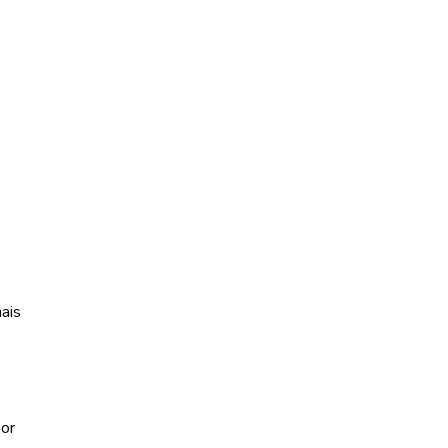
ais
por