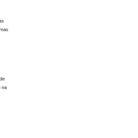
as
amas
 de
e na
e