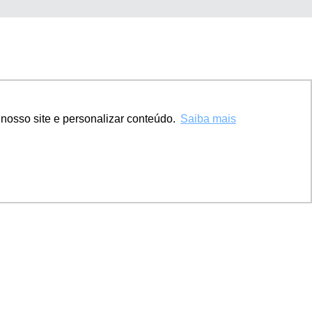
Home
Escritório
nosso site e personalizar conteúdo.
Saiba mais
Atuação
Profissionais
Conteúdo
Contato
Política de Privacidade