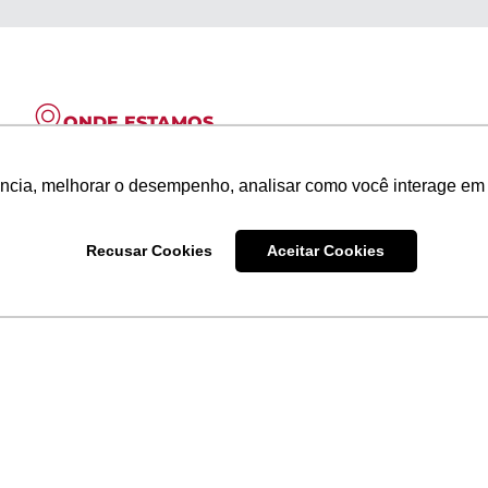
ONDE ESTAMOS
Praça São Paulo da Cruz, 50
ência, melhorar o desempenho, analisar como você interage em 
14º andar - Curitiba, Paraná
Atendimento
Recusar Cookies
Aceitar Cookies
+55 (41) 2391-1472
Envie uma mensagem
ccg@ccglaw.com.br