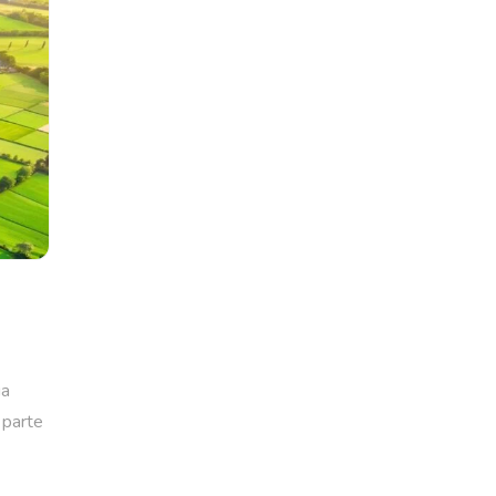
ua
 parte