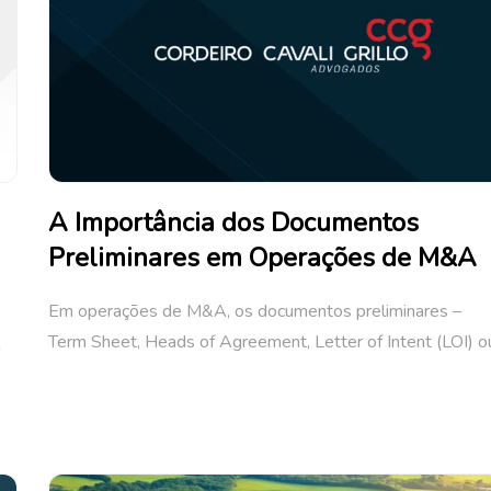
A Importância dos Documentos
Preliminares em Operações de M&A
Em operações de M&A, os documentos preliminares –
Term Sheet, Heads of Agreement, Letter of Intent (LOI) 
a