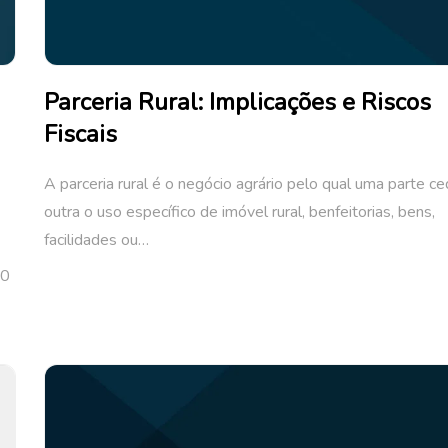
Parceria Rural: Implicações e Riscos
Fiscais
A parceria rural é o negócio agrário pelo qual uma parte ce
outra o uso específico de imóvel rural, benfeitorias, bens,
facilidades ou…
30