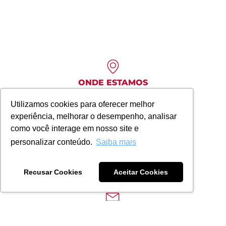
ONDE ESTAMOS
Praça São Paulo da Cruz, 50
Utilizamos cookies para oferecer melhor
14º andar - Curitiba, Paraná
experiência, melhorar o desempenho, analisar
como você interage em nosso site e
personalizar conteúdo.
Saiba mais
Atendimento
+55 (41) 2391-1472
Recusar Cookies
Aceitar Cookies
Envie uma mensagem