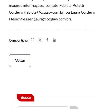
maiores informações, contate Fabiola Polatti
Cordeiro (
fabiola
@ccglaw.com.br
) ou Laura Cordeiro
Fleischfresser (
laura
@ccglaw.com.br
).
Compartilhe:
Voltar
Busca